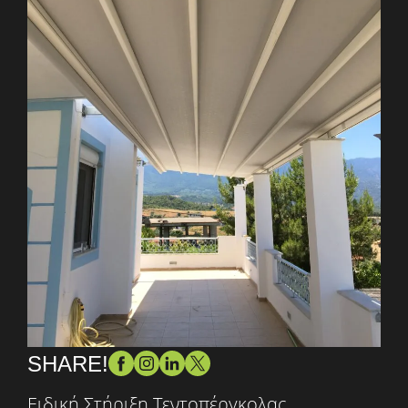
SHARE!
Ειδική Στήριξη Τεντοπέργκολας