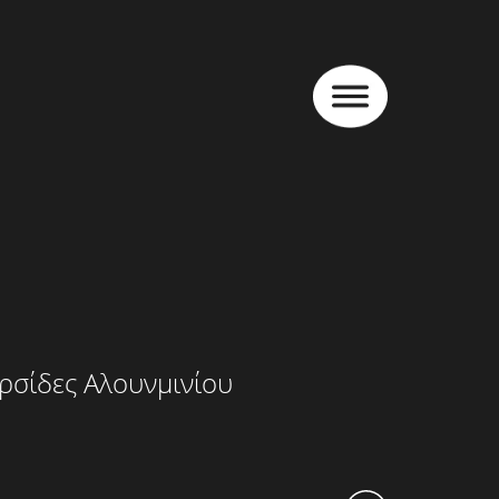
ρσίδες Αλουνμινίου